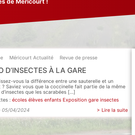
és de Méricourt !
ne
Méricourt Actualité
Revue de presse
O D’INSECTES À LA GARE
ssez-vous la différence entre une sauterelle et un
t ? Saviez vous que la coccinelle fait partie de la même
e d’insectes que les scarabées […]
ttes :
écoles
élèves
enfants
Exposition
gare
insectes
e 05/04/2024
> Lire la suite