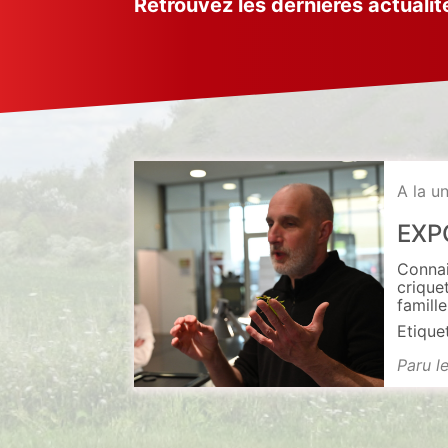
Retrouvez les dernières actualit
A la u
EXP
Connai
crique
famill
Etique
Paru l