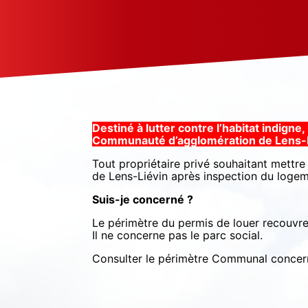
Destiné à lutter contre l’habitat indigne,
Communauté d’agglomération de Lens-Li
Tout propriétaire privé souhaitant mettre
de Lens-Liévin après inspection du logem
Suis-je concerné ?
Le périmètre du permis de louer recouvr
Il ne concerne pas le parc social.
Consulter le périmètre Communal concern