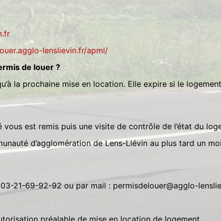
.fr
ouer.agglo-lenslievin.fr/apml/
ermis de louer ?
qu’à la prochaine mise en location. Elle expire si le logeme
é vous est remis puis une visite de contrôle de l’état du lo
munauté d’agglomération de Lens-Liévin au plus tard un moi
 03-21-69-92-92 ou par mail : permisdelouer@agglo-lenslie
torisation préalable de mise en location de logement.