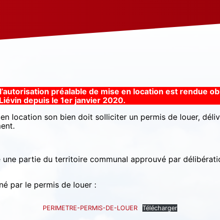
 l’autorisation préalable de mise en location est rendue obl
évin depuis le 1er janvier 2020.
 en location son bien doit solliciter un permis de louer, d
ent.
e une partie du territoire communal approuvé par délibéra
é par le permis de louer :
PERIMETRE-PERMIS-DE-LOUER
Télécharger