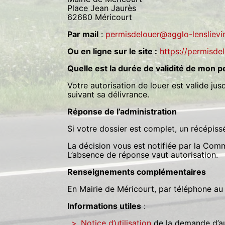
Place Jean Jaurès
62680 Méricourt
Par mail
:
permisdelouer@agglo-lenslievin
Ou en ligne sur le site :
https://permisdel
Quelle est la durée de validité de mon p
Votre autorisation de louer est valide jus
suivant sa délivrance.
Réponse de l’administration
Si votre dossier est complet, un récépiss
La décision vous est notifiée par la Com
L’absence de réponse vaut autorisation.
Renseignements complémentaires
En Mairie de Méricourt, par téléphone au
Informations utiles
:
Notice d’utilisation
de la demande d’au