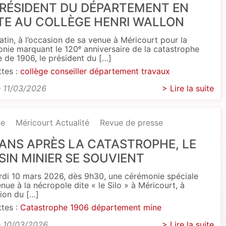
PRÉSIDENT DU DÉPARTEMENT EN
ITE AU COLLÈGE HENRI WALLON
atin, à l’occasion de sa venue à Méricourt pour la
nie marquant le 120ᵉ anniversaire de la catastrophe
e de 1906, le président du […]
ttes :
collège
conseiller
département
travaux
e 11/03/2026
> Lire la suite
ne
Méricourt Actualité
Revue de presse
 ANS APRÈS LA CATASTROPHE, LE
SIN MINIER SE SOUVIENT
di 10 mars 2026, dès 9h30, une cérémonie spéciale
enue à la nécropole dite « le Silo » à Méricourt, à
sion du […]
ttes :
Catastrophe 1906
département
mine
e 10/03/2026
> Lire la suite