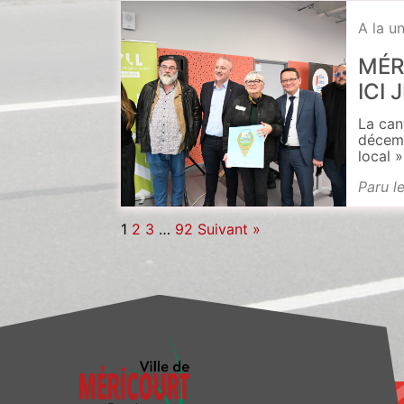
A la u
MÉR
ICI
La cant
décemb
local 
Paru l
1
2
3
…
92
Suivant »