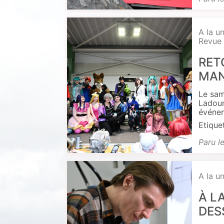
A la u
Revue 
RET
MAN
Le sam
Ladoum
événem
Etique
Paru l
A la u
À L
DES