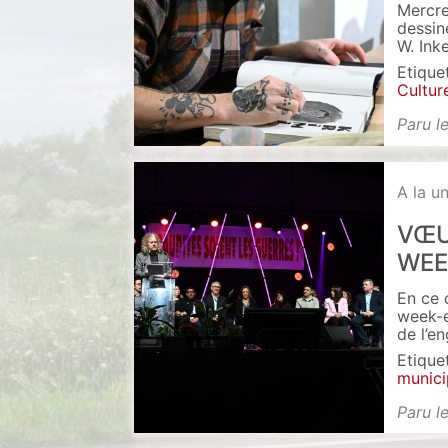
Mercre
dessin
W. Inke
Etique
Cultur
Paru l
A la u
VŒU
WEE
En ce 
week-e
de l’e
Etique
munici
Paru l