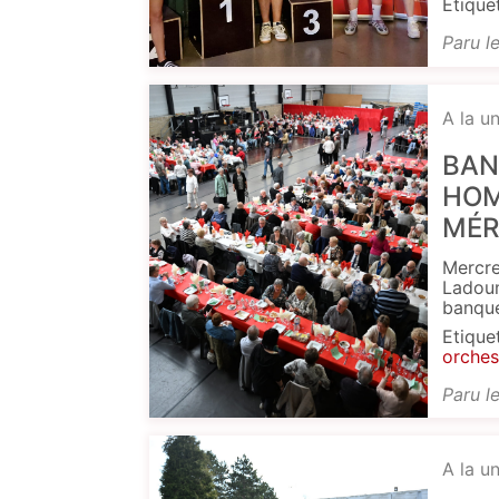
Etique
Paru l
A la u
BAN
HOM
MÉR
Mercre
Ladoum
banque
Etique
orches
Paru l
A la u