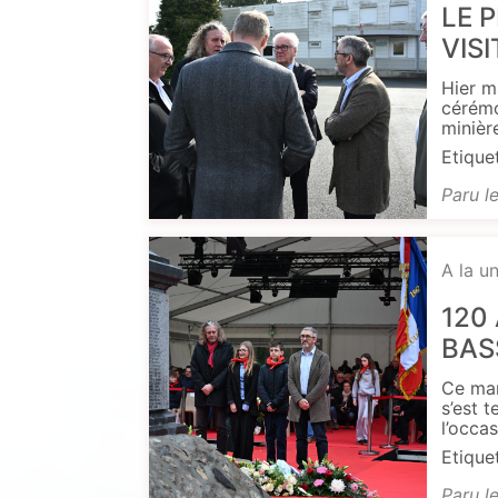
LE 
VIS
Hier m
cérémo
minièr
Etique
Paru l
A la u
120
BAS
Ce mar
s’est t
l’occa
Etique
Paru l