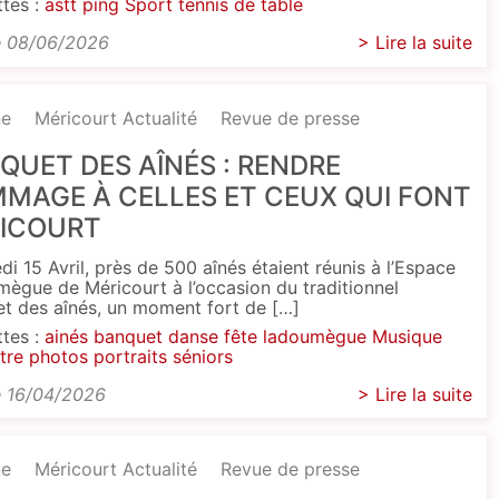
ttes :
astt
ping
Sport
tennis de table
e 08/06/2026
> Lire la suite
ne
Méricourt Actualité
Revue de presse
QUET DES AÎNÉS : RENDRE
MAGE À CELLES ET CEUX QUI FONT
ICOURT
di 15 Avril, près de 500 aînés étaient réunis à l’Espace
ègue de Méricourt à l’occasion du traditionnel
t des aînés, un moment fort de […]
ttes :
ainés
banquet
danse
fête
ladoumègue
Musique
tre
photos
portraits
séniors
e 16/04/2026
> Lire la suite
ne
Méricourt Actualité
Revue de presse