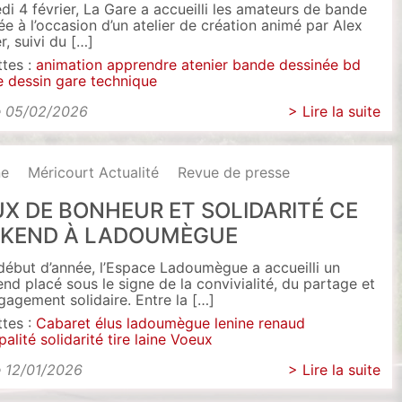
di 4 février, La Gare a accueilli les amateurs de bande
ée à l’occasion d’un atelier de création animé par Alex
r, suivi du […]
ttes :
animation
apprendre
atenier
bande dessinée
bd
e
dessin
gare
technique
e 05/02/2026
> Lire la suite
ne
Méricourt Actualité
Revue de presse
X DE BONHEUR ET SOLIDARITÉ CE
KEND À LADOUMÈGUE
début d’année, l’Espace Ladoumègue a accueilli un
nd placé sous le signe de la convivialité, du partage et
ngagement solidaire. Entre la […]
ttes :
Cabaret
élus
ladoumègue
lenine renaud
palité
solidarité
tire laine
Voeux
e 12/01/2026
> Lire la suite