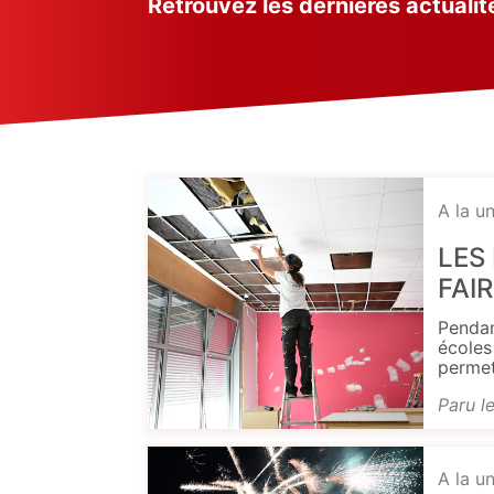
Retrouvez les dernières actualit
A la u
LES
FAI
Pendan
écoles
permet
Paru l
A la u