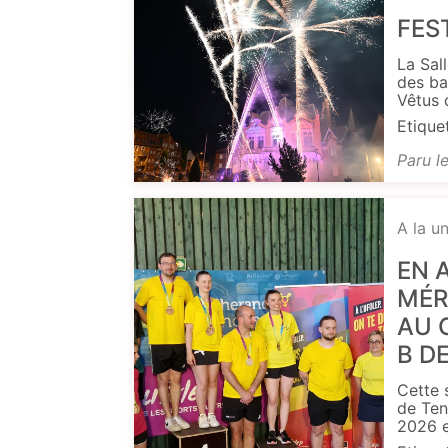
FES
La Sal
des ba
Vêtus 
Etique
Paru l
A la u
EN 
MÉR
AU 
B D
Cette 
de Ten
2026 