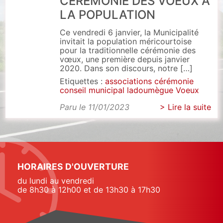
CÉRÉMONIE DES VOEUX À
LA POPULATION
Ce vendredi 6 janvier, la Municipalité
invitait la population méricourtoise
pour la traditionnelle cérémonie des
vœux, une première depuis janvier
2020. Dans son discours, notre […]
Etiquettes :
associations
cérémonie
conseil municipal
ladoumègue
Voeux
Paru le 11/01/2023
> Lire la suite
HORAIRES D'OUVERTURE
du lundi au vendredi
de 8h30 à 12h00 et de 13h30 à 17h30