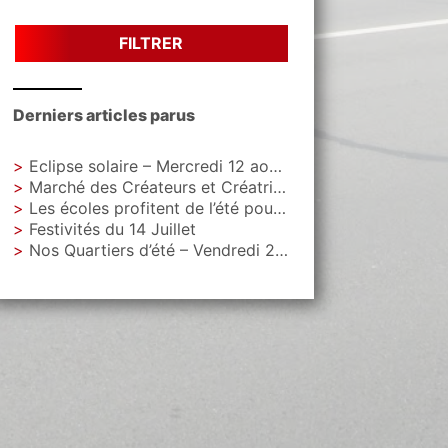
FILTRER
Derniers articles parus
Eclipse solaire – Mercredi 12 aout – Parc Letoquart
Marché des Créateurs et Créatrices – Vendredi 4 septembre – Parvis de La Gare
Les écoles profitent de l’été pour faire peau neuve
Festivités du 14 Juillet
Nos Quartiers d’été – Vendredi 28 août, Parvis de La Gare