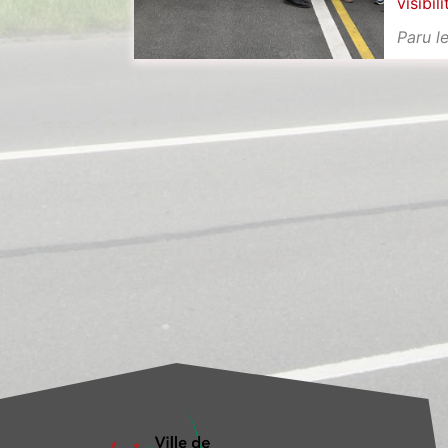
visibili
Paru l