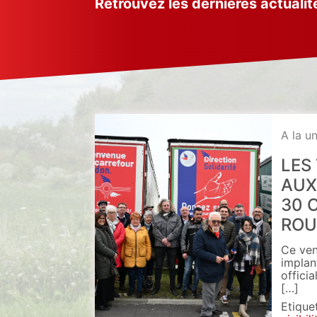
Retrouvez les dernières actualit
A la u
LES
AUX
30 
ROU
Ce ven
implan
offici
[…]
Etique