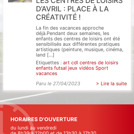
LES CENTRES DE LOISIRS
D’AVRIL : PLACE À LA
CRÉATIVITÉ !
La fin des vacances approche
déjà.Pendant deux semaines, les
enfants des centres de loisirs ont été
sensibilisés aux différentes pratiques
artistiques (peinture, musique, cinéma,
land […]
Etiquettes :
art
cdl
centres de loisirs
enfants
futsal
jeux vidéos
Sport
vacances
Paru le 27/04/2023
> Lire la suite
HORAIRES D'OUVERTURE
du lundi au vendredi
de 8h30 à 12h00 et de 13h30 à 17h30