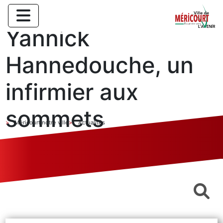
Yannick
Hannedouche, un
infirmier aux
sommets
Méricourt notre ville
Actualités