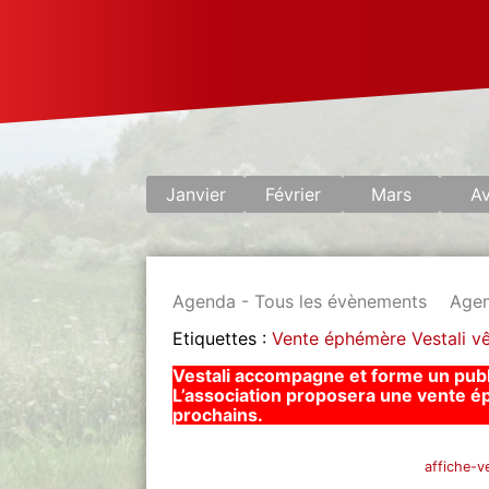
Janvier
Février
Mars
Av
Agenda - Tous les évènements
Agen
Etiquettes :
Vente éphémère
Vestali
v
Vestali accompagne et forme un public 
L’association proposera une vente é
prochains.
affiche-v