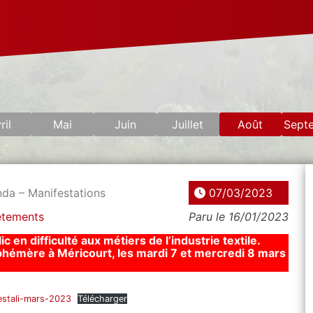
ril
Mai
Juin
Juillet
Août
Sept
da – Manifestations
07/03/2023
êtements
Paru le 16/01/2023
en difficulté aux métiers de l’industrie textile.
phémère à Méricourt, les mardi 7 et mercredi 8 mars
estali-mars-2023
Télécharger