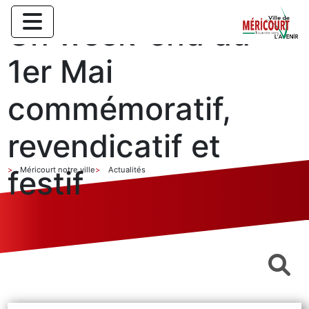
Un week-end du
1er Mai
commémoratif,
revendicatif et
festif
Méricourt notre ville
Actualités