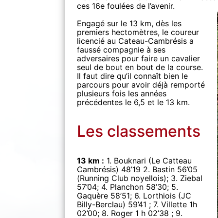
ces 16e foulées de l’avenir.
Engagé sur le 13 km, dès les
premiers hectomètres, le coureur
licencié au Cateau-Cambrésis a
faussé compagnie à ses
adversaires pour faire un cavalier
seul de bout en bout de la course.
Il faut dire qu’il connaît bien le
parcours pour avoir déjà remporté
plusieurs fois les années
précédentes le 6,5 et le 13 km.
Les classements
13 km :
1. Bouknari (Le Catteau
Cambrésis) 48’19 2. Bastin 56’05
(Running Club noyellois); 3. Ziebal
57’04; 4. Planchon 58’30; 5.
Gaquère 58’51; 6. Lorthiois (JC
Billy-Berclau) 59’41 ; 7. Villette 1h
02’00; 8. Roger 1 h 02’38 ; 9.