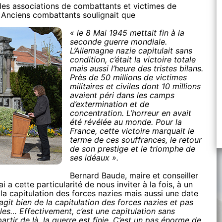
des associations de combattants et victimes de
s Anciens combattants soulignait que
« le 8 Mai 1945 mettait fin à la
seconde guerre mondiale.
L’Allemagne nazie capitulait sans
condition, c’était la victoire totale
mais aussi l’heure des tristes bilans.
Près de 50 millions de victimes
militaires et civiles dont 10 millions
avaient péri dans les camps
d’extermination et de
concentration. L’horreur en avait
été révélée au monde. Pour la
France, cette victoire marquait le
terme de ces souffrances, le retour
de son prestige et le triomphe de
ses idéaux ».
Bernard Baude, maire et conseiller
i a cette particularité de nous inviter à la fois, à un
a capitulation des forces nazies mais aussi une date
s’agit bien de la capitulation des forces nazies et pas
es… Effectivement, c’est une capitulation sans
artir de là, la guerre est finie. C’est un pas énorme de