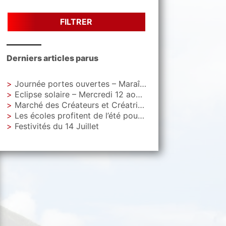
FILTRER
Derniers articles parus
Journée portes ouvertes – Maraîchage Municipal
Eclipse solaire – Mercredi 12 aout – Parc Letoquart
Marché des Créateurs et Créatrices – Vendredi 4 septembre – Parvis de La Gare
Les écoles profitent de l’été pour faire peau neuve
Festivités du 14 Juillet