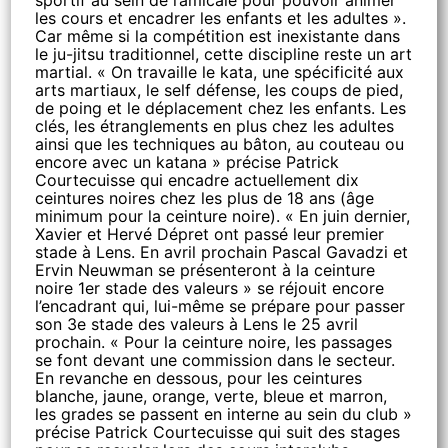
sportif au sein de l’amicale pour pouvoir animer
les cours et encadrer les enfants et les adultes ».
Car même si la compétition est inexistante dans
le ju-jitsu traditionnel, cette discipline reste un art
martial. « On travaille le kata, une spécificité aux
arts martiaux, le self défense, les coups de pied,
de poing et le déplacement chez les enfants. Les
clés, les étranglements en plus chez les adultes
ainsi que les techniques au bâton, au couteau ou
encore avec un katana » précise Patrick
Courtecuisse qui encadre actuellement dix
ceintures noires chez les plus de 18 ans (âge
minimum pour la ceinture noire). « En juin dernier,
Xavier et Hervé Dépret ont passé leur premier
stade à Lens. En avril prochain Pascal Gavadzi et
Ervin Neuwman se présenteront à la ceinture
noire 1er stade des valeurs » se réjouit encore
l’encadrant qui, lui-même se prépare pour passer
son 3e stade des valeurs à Lens le 25 avril
prochain. « Pour la ceinture noire, les passages
se font devant une commission dans le secteur.
En revanche en dessous, pour les ceintures
blanche, jaune, orange, verte, bleue et marron,
les grades se passent en interne au sein du club »
précise Patrick Courtecuisse qui suit des stages