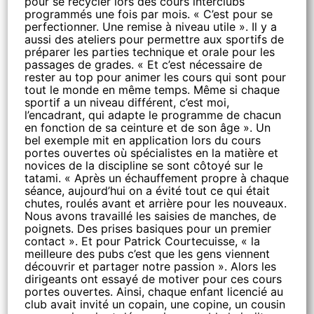
pour se recycler lors des cours interclubs
programmés une fois par mois. « C’est pour se
perfectionner. Une remise à niveau utile ». Il y a
aussi des ateliers pour permettre aux sportifs de
préparer les parties technique et orale pour les
passages de grades. « Et c’est nécessaire de
rester au top pour animer les cours qui sont pour
tout le monde en même temps. Même si chaque
sportif a un niveau différent, c’est moi,
l’encadrant, qui adapte le programme de chacun
en fonction de sa ceinture et de son âge ». Un
bel exemple mit en application lors du cours
portes ouvertes où spécialistes en la matière et
novices de la discipline se sont côtoyé sur le
tatami. « Après un échauffement propre à chaque
séance, aujourd’hui on a évité tout ce qui était
chutes, roulés avant et arrière pour les nouveaux.
Nous avons travaillé les saisies de manches, de
poignets. Des prises basiques pour un premier
contact ». Et pour Patrick Courtecuisse, « la
meilleure des pubs c’est que les gens viennent
découvrir et partager notre passion ». Alors les
dirigeants ont essayé de motiver pour ces cours
portes ouvertes. Ainsi, chaque enfant licencié au
club avait invité un copain, une copine, un cousin