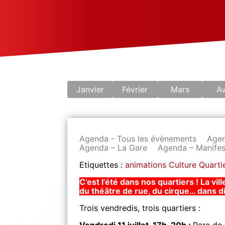
Janvier
Février
Mars
Av
Agenda - Tous les évènements
Agen
Agenda – La Gare
Agenda – Manifes
Etiquettes :
animations
Culture
Quarti
C’est l’été dans nos quartiers ! La vil
du théâtre de rue, du cirque… dans dif
Trois vendredis, trois quartiers :