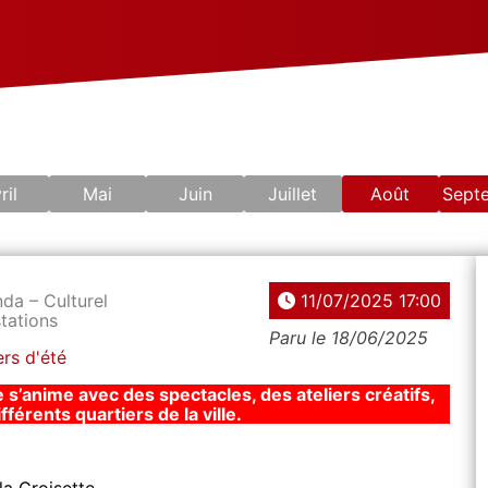
ril
Mai
Juin
Juillet
Août
Sept
da – Culturel
11/07/2025
17:00
tations
Paru le 18/06/2025
ers d'été
le s’anime avec des spectacles, des ateliers créatifs,
férents quartiers de la ville.