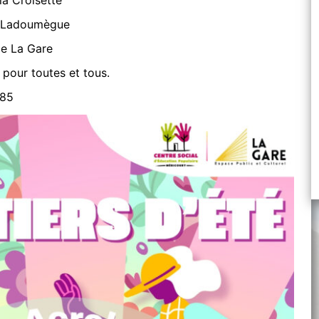
la Croisette
 Ladoumègue
de La Gare
f pour toutes et tous.
 85