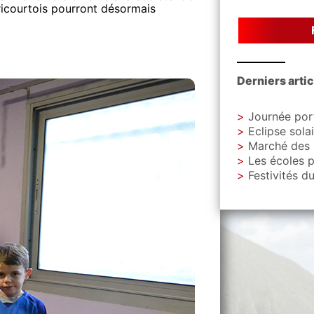
éricourtois pourront désormais
Derniers arti
Journée portes ou
Eclipse solaire – Me
Marché des Créateurs et Créat
Les écoles profiten
Festivités du