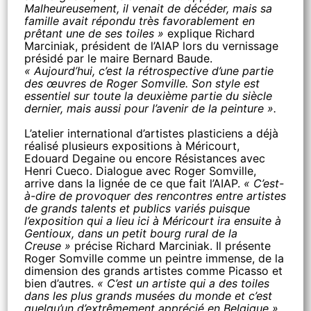
Malheureusement, il venait de décéder, mais sa
famille avait répondu très favorablement en
prêtant une de ses toiles »
explique Richard
Marciniak, président de l’AIAP lors du vernissage
présidé par le maire Bernard Baude.
« Aujourd’hui, c’est la rétrospective d’une partie
des œuvres de Roger Somville. Son style est
essentiel sur toute la deuxième partie du siècle
dernier, mais aussi pour l’avenir de la peinture ».
L’atelier international d’artistes plasticiens a déjà
réalisé plusieurs expositions à Méricourt,
Edouard Degaine ou encore Résistances avec
Henri Cueco. Dialogue avec Roger Somville,
arrive dans la lignée de ce que fait l’AIAP.
« C’est-
à-dire de provoquer des rencontres entre artistes
de grands talents et publics variés puisque
l’exposition qui a lieu ici à Méricourt ira ensuite à
Gentioux, dans un petit bourg rural de la
Creuse »
précise Richard Marciniak. Il présente
Roger Somville comme un peintre immense, de la
dimension des grands artistes comme Picasso et
bien d’autres.
« C’est un artiste qui a des toiles
dans les plus grands musées du monde et c’est
quelqu’un d’extrêmement apprécié en Belgique ».