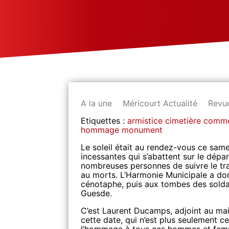
A la une
Méricourt Actualité
Revu
Etiquettes :
armistice
cimetière
commé
hommage
monument
Le soleil était au rendez-vous ce sam
incessantes qui s’abattent sur le dépa
nombreuses personnes de suivre le tra
au morts. L’Harmonie Municipale a don
cénotaphe, puis aux tombes des soldat
Guesde.
C’est Laurent Ducamps, adjoint au mair
cette date, qui n’est plus seulement ce