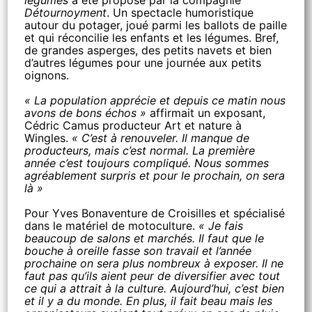
légumes
a été proposé par la compagnie
Détournoyment
. Un spectacle humoristique
autour du potager, joué parmi les ballots de paille
et qui réconcilie les enfants et les légumes. Bref,
de grandes asperges, des petits navets et bien
d’autres légumes pour une journée aux petits
oignons.
« La population apprécie et depuis ce matin nous
avons de bons échos »
affirmait un exposant,
Cédric Camus producteur Art et nature à
Wingles.
« C’est à renouveler. Il manque de
producteurs, mais c’est normal. La première
année c’est toujours compliqué. Nous sommes
agréablement surpris et pour le prochain, on sera
là »
Pour Yves Bonaventure de Croisilles et spécialisé
dans le matériel de motoculture.
« Je fais
beaucoup de salons et marchés. Il faut que le
bouche à oreille fasse son travail et l’année
prochaine on sera plus nombreux à exposer. Il ne
faut pas qu’ils aient peur de diversifier avec tout
ce qui a attrait à la culture. Aujourd’hui, c’est bien
et il y a du monde. En plus, il fait beau mais les