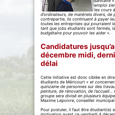
sanitaire »
emploi s’e
les cours à
d’ordinateurs, de matériels divers, d
contrepartie, ils continuent à payer le
toutes les entreprises qui pourraient l
tant que jobs étudiants sont fermés, la 
budgétaire pour pouvoir les aider ».
Candidatures jusqu’a
décembre midi, dern
délai
Cette initiative est donc ciblée en dir
étudiants de Méricourt
« et concerner
quinzaine de personnes sur des trava
peinture, de rénovation, de l’accueil…
groupe sera divisé en plusieurs équip
Maxime Lepoivre, conseiller municipal
Pour postuler, il faut être étudiant(e)
motivation avant ce vendredi 4 décemb