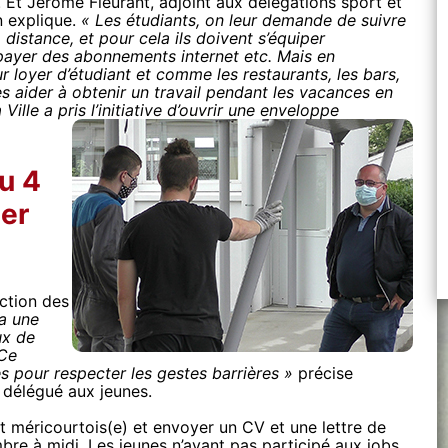
. Et Jérôme Fleurant, adjoint aux délégations sport et
n explique.
« Les étudiants, on leur demande de suivre
 distance, et pour cela ils doivent s’équiper
e payer des abonnements internet etc. Mais en
ur loyer d’étudiant et comme les restaurants, les bars,
es aider à obtenir un travail pendant les vacances en
Ville a pris l’initiative d’ouvrir une enveloppe
u 4
ier
ection des
a une
ux de
 Ce
es pour respecter les gestes barrières »
précise
 délégué aux jeunes.
 et méricourtois(e) et envoyer un CV et une lettre de
re à midi. Les jeunes n’ayant pas participé aux jobs