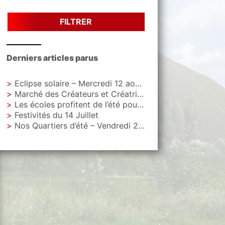
FILTRER
Derniers articles parus
Eclipse solaire – Mercredi 12 aout – Parc Letoquart
Marché des Créateurs et Créatrices – Vendredi 4 septembre – Parvis de La Gare
Les écoles profitent de l’été pour faire peau neuve
Festivités du 14 Juillet
Nos Quartiers d’été – Vendredi 28 août, Parvis de La Gare