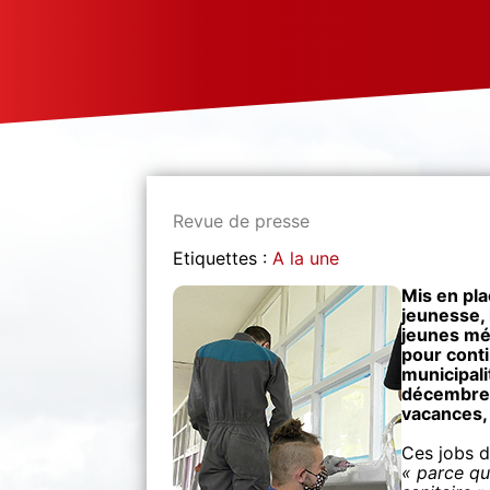
Revue de presse
Etiquettes :
A la une
Mis en pla
jeunesse, 
jeunes mé
pour conti
municipali
décembre,
vacances, s
Ces jobs d
« parce qu