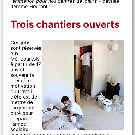
l’animation pour nos centres de loisirs »
détaille
Jérôme Fleurant.
Trois chantiers ouverts
Ces jobs
sont réservés
aux
Méricourtois
à partir de 17
ans et
souvent la
première
motivation
du travail
d’été est de
mettre de
l’argent de
côté pour
préparer
l’année
scolaire
suivante, obtenir son permis ou simplement