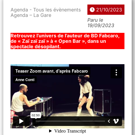
Agenda - Tous les évènements
21/10/2023
Agenda – La Gare
Paru le
19/09/2023
Retrouvez l’univers de l’auteur de BD Fabcaro,
de « Zaï zaï zaï » à « Open Bar », dans un
spectacle désopilant.