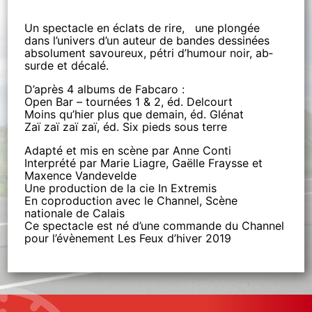
Un spec­tacle en éclats de rire, une plon­gée
dans l’uni­vers d’un au­teur de bandes des­si­nées
ab­so­lu­ment sa­vou­reux, pé­tri d’hu­mour noir, ab­
surde et dé­calé.
D’après 4 albums de Fabcaro :
Open Bar – tournées 1 & 2, éd. Delcourt
Moins qu’hier plus que demain, éd. Glénat
Zaï zaï zaï zaï, éd. Six pieds sous terre
Adapté et mis en scène par Anne Conti
Interprété par Marie Liagre, Gaëlle Fraysse et
Maxence Vandevelde
Une production de la cie In Extremis
En coproduction avec le Channel, Scène
nationale de Calais
Ce spectacle est né d’une commande du Channel
pour l’évènement Les Feux d’hiver 2019