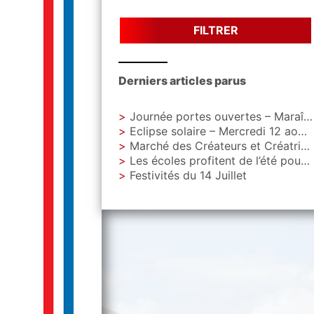
FILTRER
Derniers articles parus
Journée portes ouvertes – Maraîchage Municipal
Eclipse solaire – Mercredi 12 aout – Parc Letoquart
Marché des Créateurs et Créatrices – Vendredi 4 septembre – Parvis de La Gare
Les écoles profitent de l’été pour faire peau neuve
Festivités du 14 Juillet