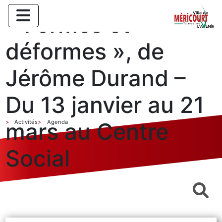
« Formes et
déformes », de
Jérôme Durand –
Du 13 janvier au 21
mars au Centre
Activités
Agenda
Social