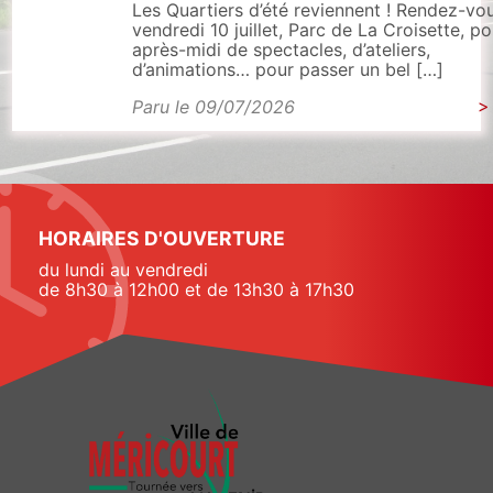
Les Quartiers d’été reviennent ! Rendez-vo
vendredi 10 juillet, Parc de La Croisette, p
après-midi de spectacles, d’ateliers,
d’animations… pour passer un bel […]
Paru le 09/07/2026
>
HORAIRES D'OUVERTURE
du lundi au vendredi
de 8h30 à 12h00 et de 13h30 à 17h30